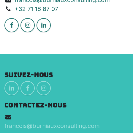
+3
2 71 18 87 07
Suivez-nous
CONTACTEZ-NOUS
francois@burniauxconsulting.com