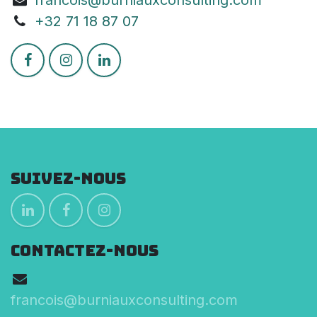
+3
2 71 18 87 07
Suivez-nous
CONTACTEZ-NOUS
francois@burniauxconsulting.com