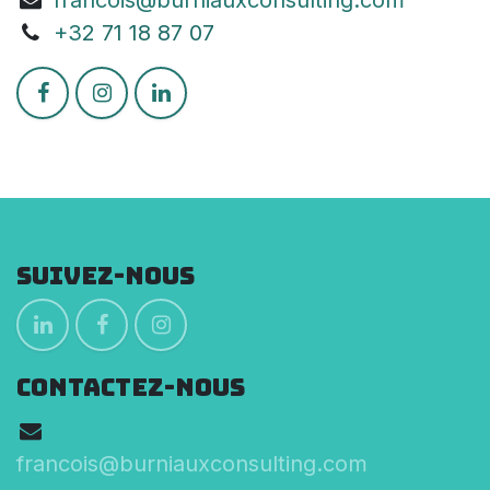
+3
2 71 18 87 07
Suivez-nous
CONTACTEZ-NOUS
francois@burniauxconsulting.com